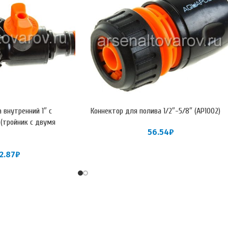
 внутренний 1″ с
Коннектор для полива 1/2″-5/8″ (АР1002)
 (тройник с двумя
56.54
₽
2.87
₽