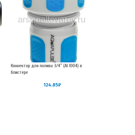
Коннектор для полива 3/4″ (AI 1004) в
Коннектор для п
блистере
(АР1026) на подв
124.85
₽