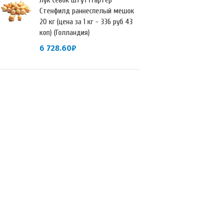
Лук севок Штуттгартер
Стенфилд раннеспелый мешок
20 кг (цена за 1 кг - 336 руб 43
коп) (Голландия)
6 728.60
₽