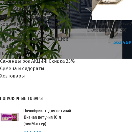
Краски и лаки
Лук севок АКЦИЯ! Скидка 25%
Луковичные, клубневые,
Клещи переставные 
корневищные цветы АКЦИЯ!
Хардакс (34-9-250)
Скидка 25%
Плодовые кустарники АКЦИЯ!
563.46
₽
Скидка 25%
Посуда
Саженцы роз АКЦИЯ! Скидка 25%
Семена и сидераты
Хозтовары
ПОПУЛЯРНЫЕ ТОВАРЫ
Почвобрикет для петуний
Дивная петуния 10 л
(БиоМастер)