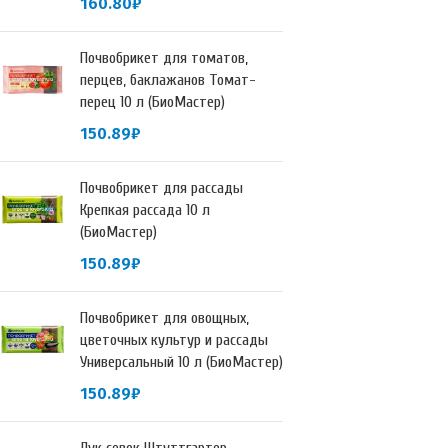
160.80
₽
Почвобрикет для томатов,
перцев, баклажанов Томат-
перец 10 л (БиоМастер)
150.89
₽
Почвобрикет для рассады
Крепкая рассада 10 л
(БиоМастер)
150.89
₽
Почвобрикет для овощных,
цветочных культур и рассады
Универсальный 10 л (БиоМастер)
150.89
₽