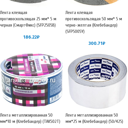
Лента клеящая
Лента клеящая
противоскользящая 25 мм* 5 м
противоскользящая 50 мм* 5 м
черная (СмартФикс) (SFP2505B)
черно-желтая (Клебебандер)
(SFP5005Y)
186.22
₽
300.71
₽
Лента металлизированная 50
Лента металлизированная 50
мм*10 м (Клебебандер) (TAK502T)
мм*25 м (Клебебандер) (50/425)