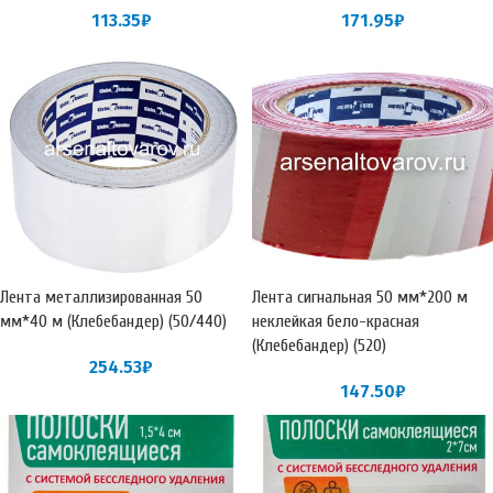
113.35
₽
171.95
₽
Лента металлизированная 50
Лента сигнальная 50 мм*200 м
мм*40 м (Клебебандер) (50/440)
неклейкая бело-красная
(Клебебандер) (520)
254.53
₽
147.50
₽