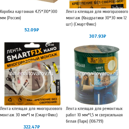
Коробка картонная 425*310*300
Лента клеящая для многоразового
мм (Россия)
монтаж (Квадратики 30*30 мм 12
шт) (СмартФикс)
52.09
₽
307.93
₽
Лента клеящая для многоразового
Лента клеящая для ремонтных
монтаж 30 мм*1 м (СмартФикс)
работ 10 мм*1,5 м сверхсильная
белая (Парк) (106799)
322.47
₽