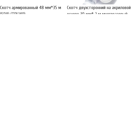
Скотч армированный 48 мм*35 м
Скотч двухсторонний на акриловой
(SPA) (TPL140)
основе 30 мм* 2 м многоразовый
усиленный прозрачный (Парк)
200.29
₽
(108114)
119.55
₽
Скотч двухсторонний на акриловой
Скотч двухсторонний на акриловой
основе 30 мм* 3 м многоразовый
основе 30 мм* 5 м многоразовый
усиленный прозрачный (Парк)
прозрачный (Парк) (108112)