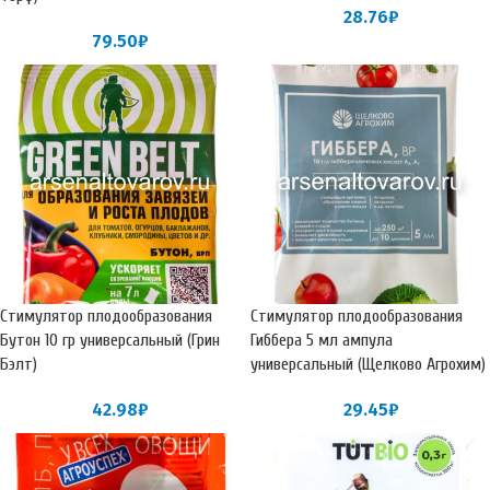
28.76
₽
79.50
₽
Стимулятор плодообразования
Стимулятор плодообразования
Бутон 10 гр универсальный (Грин
Гиббера 5 мл ампула
Бэлт)
универсальный (Щелково Агрохим)
42.98
₽
29.45
₽