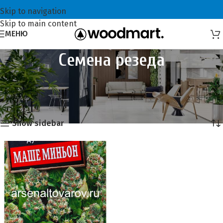
Skip to navigation
Skip to main content
МЕНЮ
Семена резеда
Главная
Семена и сидераты
Семена цветов
Семена резеда
Это единственный товар
Show sidebar