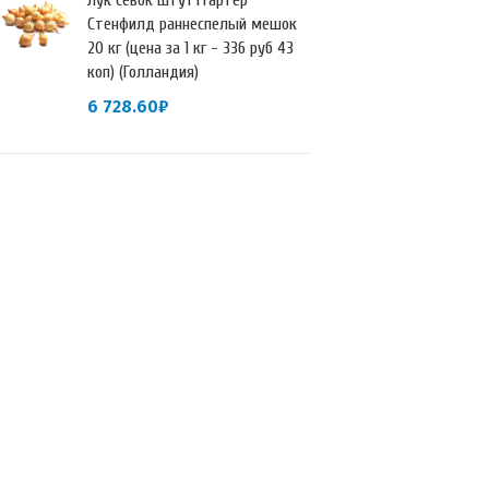
Лук севок Штуттгартер
Стенфилд раннеспелый мешок
20 кг (цена за 1 кг - 336 руб 43
коп) (Голландия)
6 728.60
₽