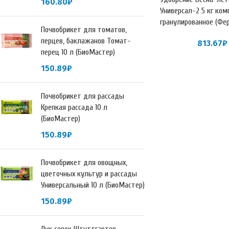
160.80
₽
Универсал-2 5 кг ком
гранулированное (Фе
Почвобрикет для томатов,
перцев, баклажанов Томат-
813.67
₽
перец 10 л (БиоМастер)
150.89
₽
Почвобрикет для рассады
Крепкая рассада 10 л
(БиоМастер)
150.89
₽
Почвобрикет для овощных,
цветочных культур и рассады
Универсальный 10 л (БиоМастер)
150.89
₽