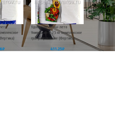
лето
Удобрение Весна-лето
комплексное
Универсал-2 2,5 кг комплексное
(Фертика)
гранулированное (Фертика)
26
₽
411.25
₽