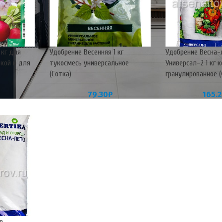
 кг для
Удобрение Весенняя 1 кг
Удобрение Весна-
дкой и для
тукосмесь универсальное
Универсал-2 1 кг 
(Сотка)
гранулированное 
79.30
₽
165.
о