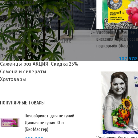
Краски и лаки
Лук севок АКЦИЯ! Скидка 25%
Луковичные, клубневые,
корневищные цветы АКЦИЯ!
Удобрение Весеннее 1
Скидка 25%
внесения перед поса
Плодовые кустарники АКЦИЯ!
подкормок (Фаско)
Скидка 25%
Посуда
107.57
₽
Саженцы роз АКЦИЯ! Скидка 25%
Семена и сидераты
Хозтовары
ПОПУЛЯРНЫЕ ТОВАРЫ
Почвобрикет для петуний
Дивная петуния 10 л
(БиоМастер)
Удобрение Весна-лет