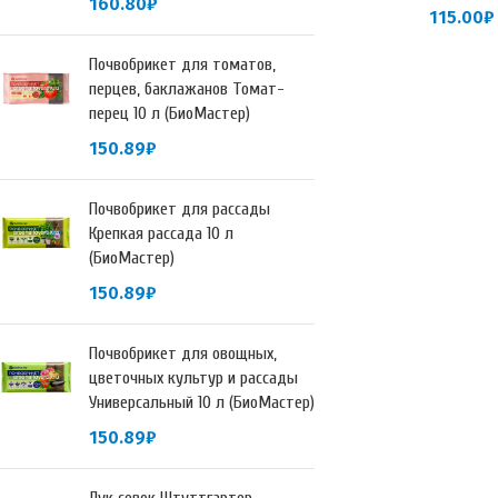
160.80
₽
115.00
₽
Почвобрикет для томатов,
перцев, баклажанов Томат-
перец 10 л (БиоМастер)
150.89
₽
Почвобрикет для рассады
Крепкая рассада 10 л
(БиоМастер)
150.89
₽
Почвобрикет для овощных,
цветочных культур и рассады
Универсальный 10 л (БиоМастер)
150.89
₽