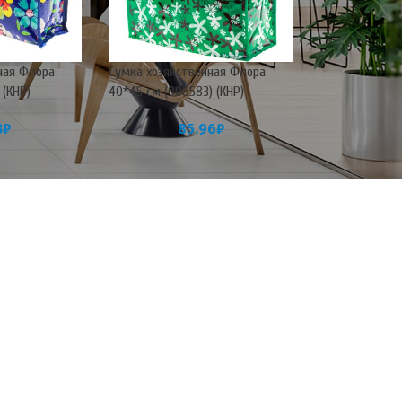
ная Флора
Сумка хозяйственная Флора
 (КНР)
40*45 см (008583) (КНР)
3
₽
85.96
₽