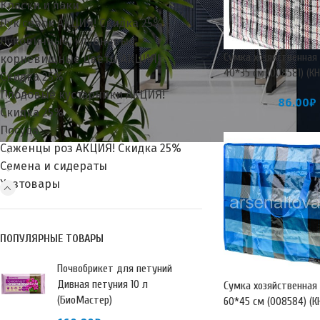
Краски и лаки
Лук севок АКЦИЯ! Скидка 25%
Луковичные, клубневые,
Сумка хозяйственная
корневищные цветы АКЦИЯ!
40*35 см (008581) (КН
Скидка 25%
Плодовые кустарники АКЦИЯ!
86.00
₽
Скидка 25%
Посуда
Саженцы роз АКЦИЯ! Скидка 25%
Семена и сидераты
Хозтовары
ПОПУЛЯРНЫЕ ТОВАРЫ
Почвобрикет для петуний
Дивная петуния 10 л
Сумка хозяйственная
(БиоМастер)
60*45 см (008584) (К