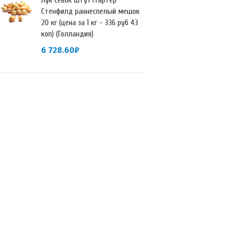
Лук севок Штуттгартер
Стенфилд раннеспелый мешок
20 кг (цена за 1 кг - 336 руб 43
коп) (Голландия)
6 728.60
₽