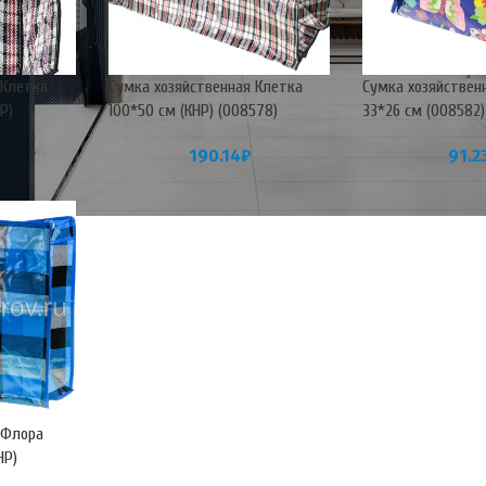
 Клетка
Сумка хозяйственная Клетка
Сумка хозяйствен
Р)
100*50 см (КНР) (008578)
33*26 см (008582)
190.14
₽
91.2
 Флора
НР)