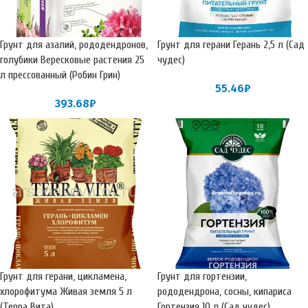
Грунт для азалий, рододендронов,
Грунт для герани Герань 2,5 л (Сад
голубики Вересковые растения 25
чудес)
л прессованный (Робин Грин)
55.46
₽
393.68
₽
Грунт для герани, цикламена,
Грунт для гортензии,
хлорофитума Живая земля 5 л
рододендрона, сосны, кипариса
(Терра Вита)
Гортензия 10 л (Сад чудес)