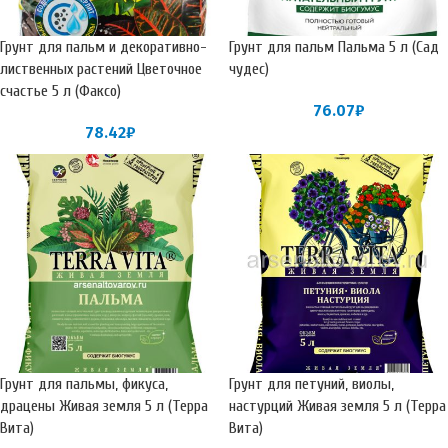
Грунт для пальм и декоративно-
Грунт для пальм Пальма 5 л (Сад
лиственных растений Цветочное
чудес)
счастье 5 л (Факсо)
76.07
₽
78.42
₽
Грунт для пальмы, фикуса,
Грунт для петуний, виолы,
драцены Живая земля 5 л (Терра
настурций Живая земля 5 л (Терра
Вита)
Вита)