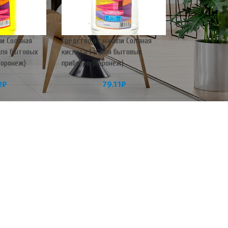
пи Соляная
Средство от накипи Соляная
 для бытовых
кислота 1 л для бытовых
Воронеж)
приборов (Воронеж)
2
₽
79.11
₽