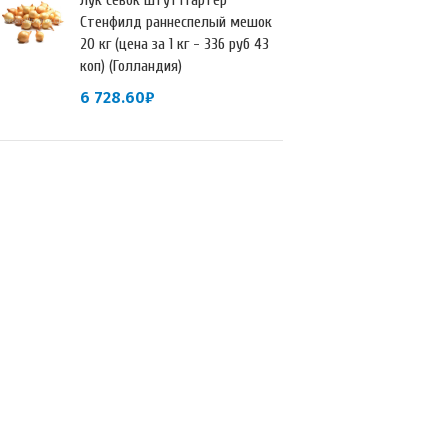
Лук севок Штуттгартер
Стенфилд раннеспелый мешок
20 кг (цена за 1 кг - 336 руб 43
коп) (Голландия)
6 728.60
₽