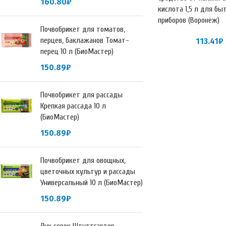
160.80
₽
кислота 1,5 л для бы
приборов (Воронеж)
Почвобрикет для томатов,
перцев, баклажанов Томат-
113.41
₽
перец 10 л (БиоМастер)
150.89
₽
Почвобрикет для рассады
Крепкая рассада 10 л
(БиоМастер)
150.89
₽
Почвобрикет для овощных,
цветочных культур и рассады
Универсальный 10 л (БиоМастер)
150.89
₽