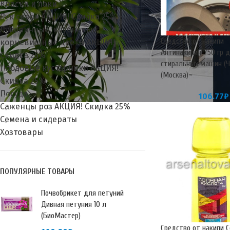
Краски и лаки
Лук севок АКЦИЯ! Скидка 25%
Луковичные, клубневые,
Средство от накипи
корневищные цветы АКЦИЯ!
Антинакипин 750 гр 
Скидка 25%
стиральных машин (Ч
Плодовые кустарники АКЦИЯ!
(Москва)
Скидка 25%
Посуда
106.77
₽
Саженцы роз АКЦИЯ! Скидка 25%
Семена и сидераты
Хозтовары
ПОПУЛЯРНЫЕ ТОВАРЫ
Почвобрикет для петуний
Дивная петуния 10 л
(БиоМастер)
Средство от накипи 