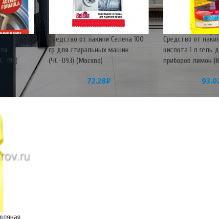
Средство от накипи Селена 100
Средство от наки
для
гр для стиральных машин
кислота 1 л гель
С-199)
(ЧС-093) (Москва)
приборов лимон (
72.28
₽
93.0
Соляная