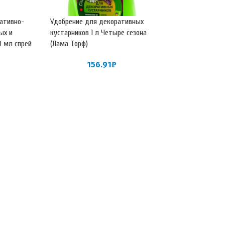
ативно-
Удобрение для декоративных
ых и
кустарников 1 л Четыре сезона
0 мл спрей
(Лама Торф)
156.91
₽