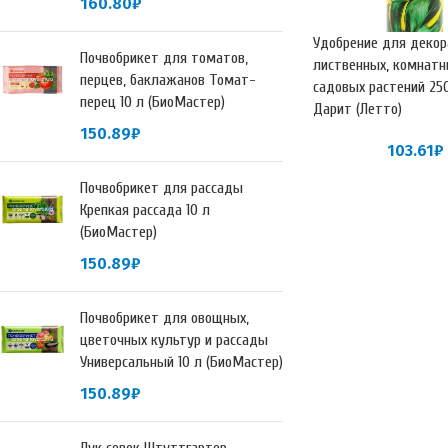
160.80
₽
Удобрение для декор
Почвобрикет для томатов,
лиственных, комнатн
перцев, баклажанов Томат-
садовых растений 25
перец 10 л (БиоМастер)
Дарит (Летто)
150.89
₽
103.61
₽
Почвобрикет для рассады
Крепкая рассада 10 л
(БиоМастер)
150.89
₽
Почвобрикет для овощных,
цветочных культур и рассады
Универсальный 10 л (БиоМастер)
150.89
₽