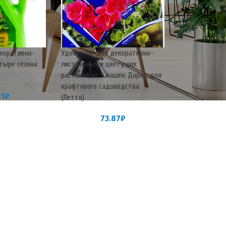
коративно-
Удобрение для декоративно-
етыре сезона
лиственных и цветущих
растений на 5 кашпо Дарит для
крафтового садоводства
91
₽
(Летто)
73.87
₽