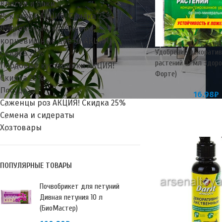
Краски и лаки
Лук севок АКЦИЯ! Скидка 25%
Луковичные, клубневые,
корневищные цветы АКЦИЯ!
Удобрение декорати
Скидка 25%
растений 10 мл Здоро
Плодовые кустарники АКЦИЯ!
Форте)
Скидка 25%
Посуда
16.98
₽
Саженцы роз АКЦИЯ! Скидка 25%
Семена и сидераты
Хозтовары
ПОПУЛЯРНЫЕ ТОВАРЫ
Почвобрикет для петуний
Дивная петуния 10 л
(БиоМастер)