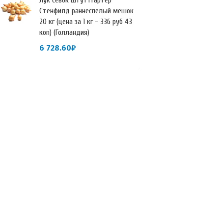
Лук севок Штуттгартер
Стенфилд раннеспелый мешок
20 кг (цена за 1 кг - 336 руб 43
коп) (Голландия)
6 728.60
₽