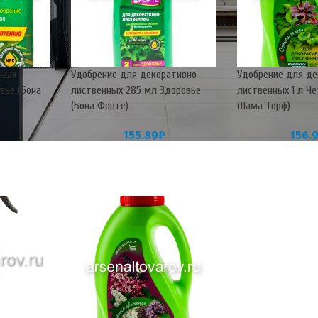
вных
Удобрение для декоративно-
Удобрение для де
вье (Бона
лиственных 285 мл Здоровье
лиственных 1 л Ч
(Бона Форте)
(Лама Торф)
155.89
₽
156.