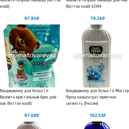
Квалита голубая лаванда (Коттон
Квалита голубая лаванда дой-пак
клаб)
(Коттон клаб) 62144
97.94
₽
76.24
₽
Кондиционер для белья 1 л
Кондиционер для белья 1 л Мастер
Квалита кристальный бриз дой-
Фреш концентрат приятная
пак (Коттон клаб)
свежесть (Россия)
97.08
₽
162.53
₽