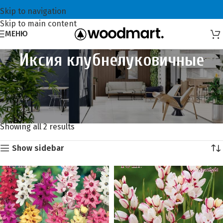
Skip to navigation
Skip to main content
МЕНЮ
Иксия клубнелуковичные
Главная
Луковичные, клубневые, корневищные цветы АКЦИЯ!
Скидка 25%
Иксия клубнелуковичные
Showing all 2 results
Show sidebar