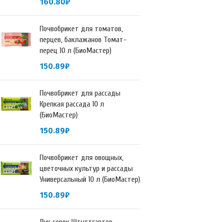
160.80
₽
Почвобрикет для томатов,
перцев, баклажанов Томат-
перец 10 л (БиоМастер)
150.89
₽
Почвобрикет для рассады
Крепкая рассада 10 л
(БиоМастер)
150.89
₽
Почвобрикет для овощных,
цветочных культур и рассады
Универсальный 10 л (БиоМастер)
150.89
₽