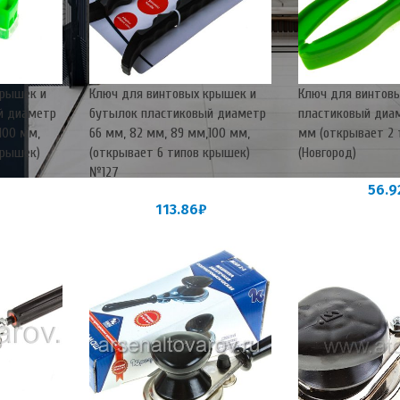
крышек и
Ключ для винтовых крышек и
Ключ для винтов
й диаметр
бутылок пластиковый диаметр
пластиковый диам
100 мм,
66 мм, 82 мм, 89 мм,100 мм,
мм (открывает 2 
крышек)
(открывает 6 типов крышек)
(Новгород)
№127
56.9
113.86
₽