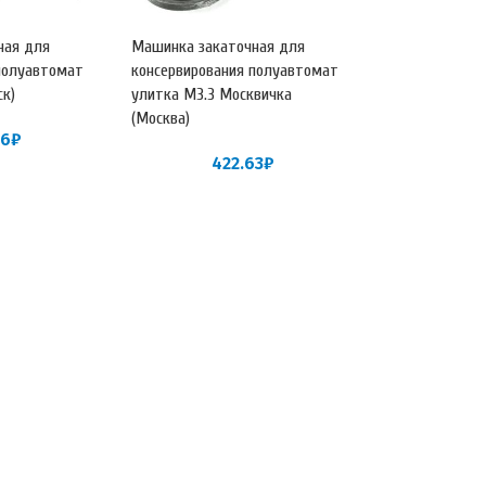
ная для
Машинка закаточная для
полуавтомат
консервирования полуавтомат
ск)
улитка МЗ.З Москвичка
(Москва)
46
₽
422.63
₽