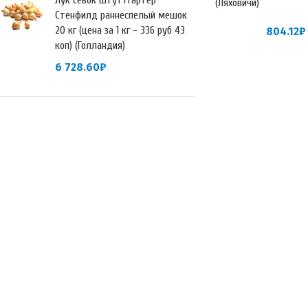
Лук севок Штуттгартер
(Ляховичи)
Стенфилд раннеспелый мешок
20 кг (цена за 1 кг - 336 руб 43
804.12
₽
коп) (Голландия)
6 728.60
₽