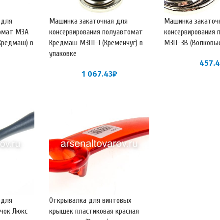
 для
Машинка закаточная для
Машинка закаточ
томат МЗА
консервирования полуавтомат
консервирования 
(Кредмаш) в
Кредмаш МЗП1-1 (Кременчуг) в
МЗП-3В (Волковы
упаковке
457.
1 067.43
₽
 для
Открывалка для винтовых
чок Люкс
крышек пластиковая красная