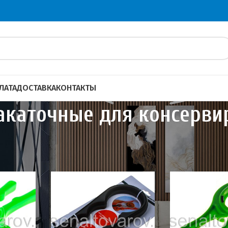
ЛАТА
ДОСТАВКА
КОНТАКТЫ
каточные для консерви
 консервирования
Машинки закаточные для консервир
40
60