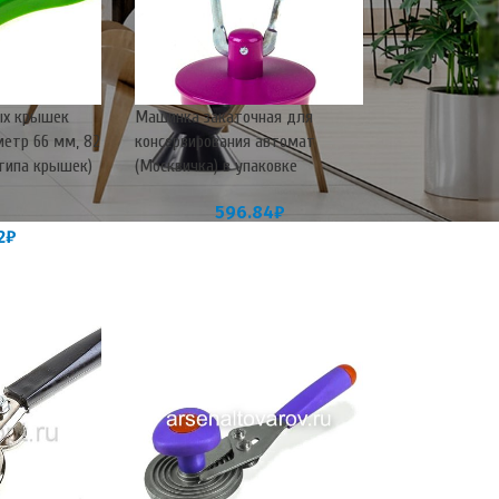
ых крышек
Машинка закаточная для
етр 66 мм, 82
консервирования автомат
типа крышек)
(Москвичка) в упаковке
596.84
₽
2
₽