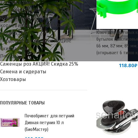
Краски и лаки
Лук севок АКЦИЯ! Скидка 25%
Луковичные, клубневые,
корневищные цветы АКЦИЯ!
Ключ для винтовых 
Скидка 25%
бутылок пластиковы
Плодовые кустарники АКЦИЯ!
66 мм, 82 мм, 89 мм,
Скидка 25%
(открывает 6 типов 
Посуда
Саженцы роз АКЦИЯ! Скидка 25%
118.80
₽
Семена и сидераты
Хозтовары
ПОПУЛЯРНЫЕ ТОВАРЫ
Почвобрикет для петуний
Дивная петуния 10 л
(БиоМастер)