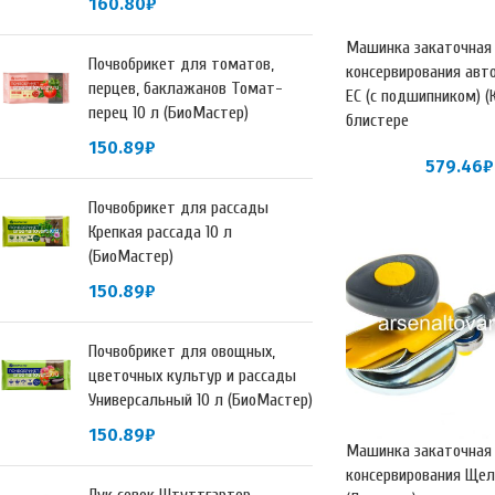
160.80
₽
Машинка закаточная
Почвобрикет для томатов,
консервирования ав
перцев, баклажанов Томат-
ЕС (с подшипником) 
перец 10 л (БиоМастер)
блистере
150.89
₽
579.46
₽
Почвобрикет для рассады
Крепкая рассада 10 л
(БиоМастер)
150.89
₽
Почвобрикет для овощных,
цветочных культур и рассады
Универсальный 10 л (БиоМастер)
150.89
₽
Машинка закаточная
консервирования Щел