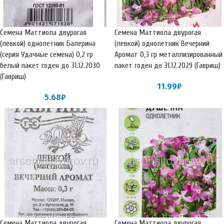
Семена Маттиола двурогая
Семена Маттиола двурогая
(левкой) однолетник Балерина
(левкой) однолетник Вечерний
(серия Удачные семена) 0,2 гр
Аромат 0,3 гр металлизированный
белый пакет годен до 31.12.2030
пакет годен до 31.12.2029 (Гавриш)
(Гавриш)
11.99
₽
5.68
₽
Семена Маттиола двурогая
Семена Маттиола двурогая