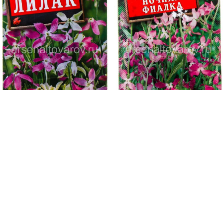
Семена Маттиола двурогая
Семена Маттиола двурогая
однолетник Лилак 0,5 гр цветной
однолетник Ночная фиалка 0,5 гр
пакет годен до 30.12.2027 (Аэлита)
цветной пакет годен до 30.12.2027
(Аэлита)
17.06
₽
17.06
₽