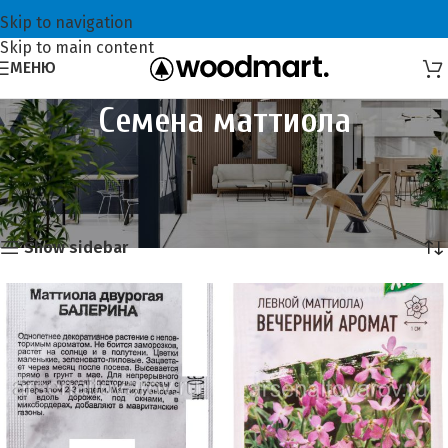
Skip to navigation
Skip to main content
МЕНЮ
Семена маттиола
Главная
Семена и сидераты
Семена цветов
Семена маттиола
Showing all 12 results
Show sidebar