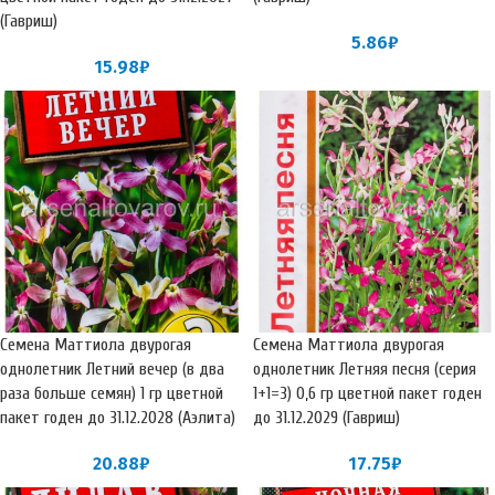
(Гавриш)
5.86
₽
15.98
₽
Семена Маттиола двурогая
Семена Маттиола двурогая
однолетник Летний вечер (в два
однолетник Летняя песня (серия
раза больше семян) 1 гр цветной
1+1=3) 0,6 гр цветной пакет годен
пакет годен до 31.12.2028 (Аэлита)
до 31.12.2029 (Гавриш)
20.88
₽
17.75
₽