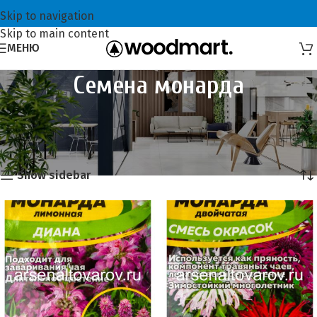
Skip to navigation
Skip to main content
МЕНЮ
Семена монарда
Главная
Семена и сидераты
Семена цветов
Семена монарда
Showing all 2 results
Show sidebar