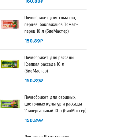
160.80
₽
Почвобрикет для томатов,
перцев, баклажанов Томат-
перец 10 л (БиоМастер)
150.89
₽
Почвобрикет для рассады
Крепкая рассада 10 л
(БиоМастер)
150.89
₽
Почвобрикет для овощных,
цветочных культур и рассады
Универсальный 10 л (БиоМастер)
150.89
₽