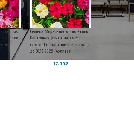
днолетник
Семена Мирабилис однолетник
сь сортов 1
Цветочная фантазия, смесь
ен до
сортов 1 гр цветной пакет годен
до 31.12.2028 (Аэлита)
17.06
₽