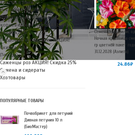
Краски и лаки
Лук севок АКЦИЯ! Скидка 25%
Луковичные, клубневые,
корневищные цветы АКЦИЯ!
Семена Мирабилис о
Скидка 25%
Ночная красавица сме
Плодовые кустарники АКЦИЯ!
гр цветной пакет год
Скидка 25%
31.12.2028 (Аэлита)
Посуда
Саженцы роз АКЦИЯ! Скидка 25%
24.86
₽
Семена и сидераты
Хозтовары
ПОПУЛЯРНЫЕ ТОВАРЫ
Почвобрикет для петуний
Дивная петуния 10 л
(БиоМастер)