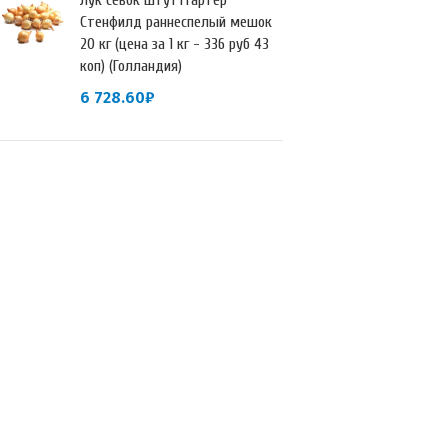
Лук севок Штуттгартер
Стенфилд раннеспелый мешок
20 кг (цена за 1 кг - 336 руб 43
коп) (Голландия)
6 728.60
₽