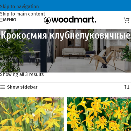
Skip to navigation
Skip to main content
МЕНЮ
Крокосмия клубнелуковичные
Главная
Луковичные, клубневые, корневищные цветы АКЦИЯ!
Скидка 25%
Крокосмия клубнелуковичные
Showing all 3 results
Show sidebar