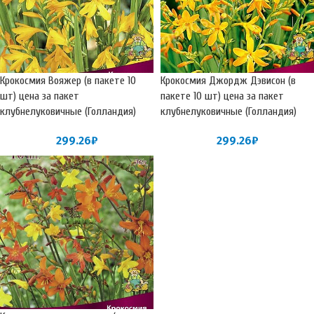
Крокосмия Вояжер (в пакете 10
Крокосмия Джордж Дэвисон (в
шт) цена за пакет
пакете 10 шт) цена за пакет
клубнелуковичные (Голландия)
клубнелуковичные (Голландия)
299.26
₽
299.26
₽