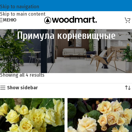
Skip to navigation
Skip to main content
МЕНЮ
Примула корневищные
Главная
Луковичные, клубневые, корневищные цветы АКЦИЯ!
Скидка 25%
Примула корневищные
Showing all 4 results
Show sidebar