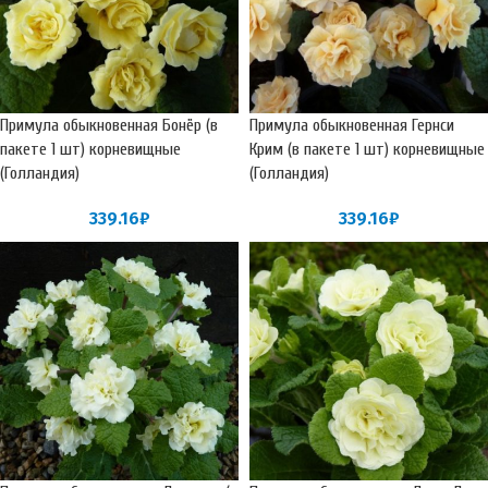
Примула обыкновенная Бонёр (в
Примула обыкновенная Гернси
пакете 1 шт) корневищные
Крим (в пакете 1 шт) корневищные
(Голландия)
(Голландия)
339.16
₽
339.16
₽