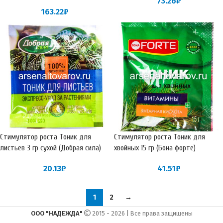
73.26
₽
163.22
₽
Стимулятор роста Тоник для
Стимулятор роста Тоник для
листьев 3 гр сухой (Добрая сила)
хвойных 15 гр (Бона форте)
20.13
₽
41.51
₽
1
2
→
ООО "НАДЕЖДА"
2015 - 2026 | Все права защищены