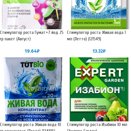
Стимулятор роста Гумат+7 йод 25
Стимулятор роста Живая вода 1
гр пакет (Август)
мл (Летто) (121549)
19.64
₽
13.32
₽
Стимулятор роста Живая вода 10
Стимулятор роста Изабион 10 мл