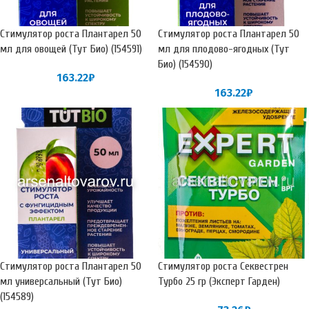
Стимулятор роста Плантарел 50
Стимулятор роста Плантарел 50
мл для овощей (Тут Био) (154591)
мл для плодово-ягодных (Тут
Био) (154590)
163.22
₽
163.22
₽
Стимулятор роста Плантарел 50
Стимулятор роста Секвестрен
мл универсальный (Тут Био)
Турбо 25 гр (Эксперт Гарден)
(154589)