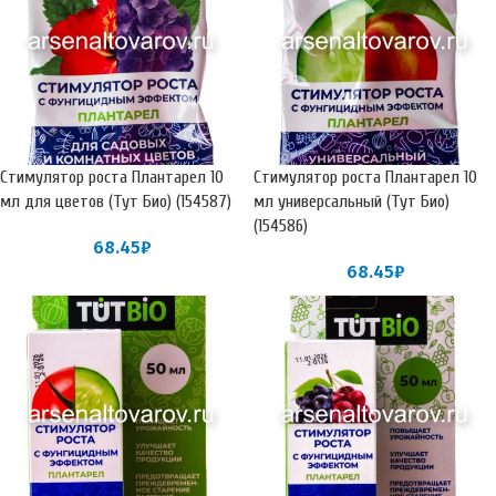
Стимулятор роста Плантарел 10
Стимулятор роста Плантарел 10
мл для цветов (Тут Био) (154587)
мл универсальный (Тут Био)
(154586)
68.45
₽
68.45
₽