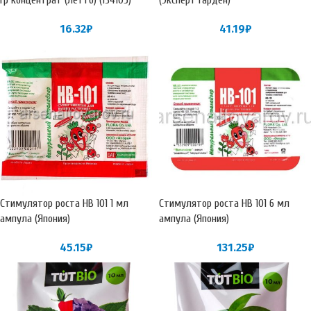
гр концентрат (Летто) (134105)
(Эксперт Гарден)
16.32
₽
41.19
₽
Стимулятор роста НВ 101 1 мл
Стимулятор роста НВ 101 6 мл
ампула (Япония)
ампула (Япония)
45.15
₽
131.25
₽