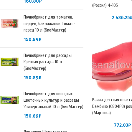
160.80
₽
(Россия) 4-105
Почвобрикет для томатов,
2 436.25
перцев, баклажанов Томат-
перец 10 л (БиоМастер)
150.89
₽
Почвобрикет для рассады
Крепкая рассада 10 л
(БиоМастер)
150.89
₽
Почвобрикет для овощных,
Ванна детская пласт
цветочных культур и рассады
Бамбино (С804РЗ) ро
Универсальный 10 л (БиоМастер)
(Мартика)
150.89
₽
772.03
₽