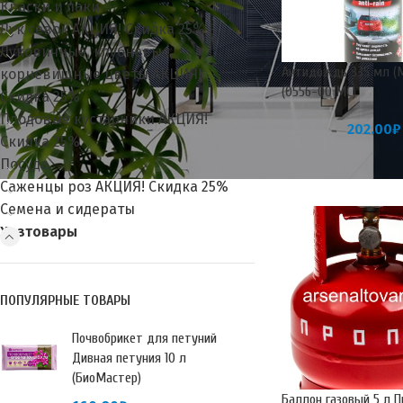
Краски и лаки
Лук севок АКЦИЯ! Скидка 25%
Луковичные, клубневые,
Антидождь 335 мл (
корневищные цветы АКЦИЯ!
(0556-00 МС)
Скидка 25%
Плодовые кустарники АКЦИЯ!
202.00
₽
Скидка 25%
Посуда
Саженцы роз АКЦИЯ! Скидка 25%
Семена и сидераты
Хозтовары
ПОПУЛЯРНЫЕ ТОВАРЫ
Почвобрикет для петуний
Дивная петуния 10 л
(БиоМастер)
Баллон газовый 5 л П