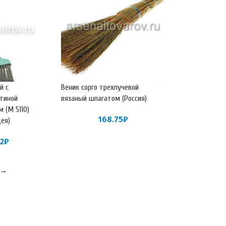
й с
Веник сорго трехлучевой
тиной
вязаный шпагатом (Россия)
м (М 5110)
168.75
₽
дея)
62
₽
→