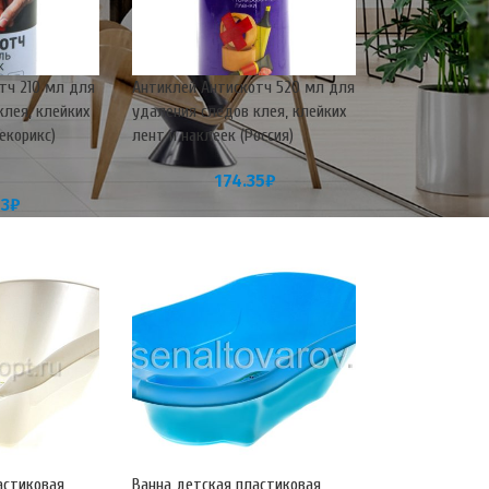
тч 210 мл для
Антиклей Антискотч 520 мл для
клея, клейких
удаления следов клея, клейких
екорикс)
лент и наклеек (Россия)
174.35
₽
03
₽
астиковая
Ванна детская пластиковая