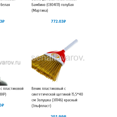
 белая
Бамбино (С804ГЛ) голубая
(Мартика)
03
₽
772.03
₽
 с пластиковой
Веник пластиковый с
КНР)
синтетической щетиной 15,5*40
см Золушка (ЭЛ146) красный
0
₽
(Эльфпласт)
201.99
₽