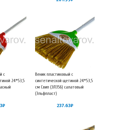
й с
Веник пластиковый с
тиной 24*53,5
синтетической щетиной 24*53,5
расный
см Свип (ЭЛ356) салатовый
(Эльфпласт)
3
₽
237.63
₽