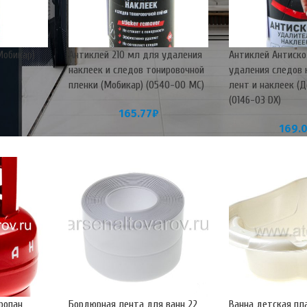
Мобикар)
Антиклей 210 мл для удаления
Антиклей Антиско
наклеек и следов тонировочной
удаления следов 
пленки (Мобикар) (0540-00 МС)
лент и наклеек (Д
(0146-03 DX)
165.77
₽
169.
ропан
Бордюрная лента для ванн 22
Ванна детская пл