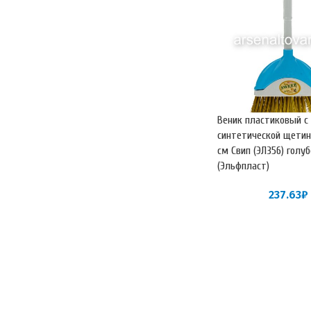
Веник пластиковый с
синтетической щетин
см Свип (ЭЛ356) голу
(Эльфпласт)
237.63
₽