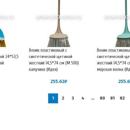
Веник пластиковый с
Веник пластиковы
ой 24*53,5
синтетической щетиной
синтетической ще
бой
жесткий 14,5*74 см (М 5110)
жесткий 14,5*74 с
капучино (Идея)
морская волна (И
255.62
₽
255.
1
2
3
4
…
80
81
82