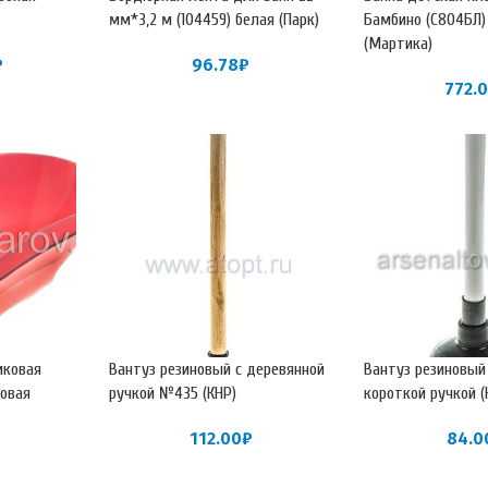
мм*3,2 м (104459) белая (Парк)
Бамбино (С804БЛ)
(Мартика)
₽
96.78
₽
772.
иковая
Вантуз резиновый с деревянной
Вантуз резиновый
зовая
ручкой №435 (КНР)
короткой ручкой (
112.00
₽
84.0