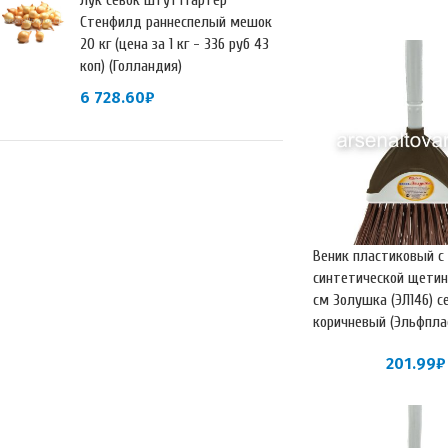
Лук севок Штуттгартер
Стенфилд раннеспелый мешок
20 кг (цена за 1 кг - 336 руб 43
коп) (Голландия)
6 728.60
₽
Веник пластиковый с
синтетической щетин
см Золушка (ЭЛ146) с
коричневый (Эльфпла
201.99
₽