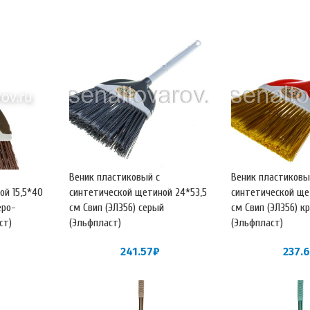
Веник пластиковый с
Веник пластиковы
ой 15,5*40
синтетической щетиной 24*53,5
синтетической ще
еро-
см Свип (ЭЛ356) серый
см Свип (ЭЛ356) к
ст)
(Эльфпласт)
(Эльфпласт)
241.57
₽
237.6