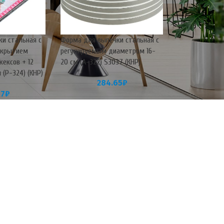
и стальная с
Форма для выпечки стальная с
окрытием
регулируемым диаметром 16-
кексов + 12
20 см (А-322) S3037 (КНР)
(Р-324) (КНР)
284.65
₽
97
₽