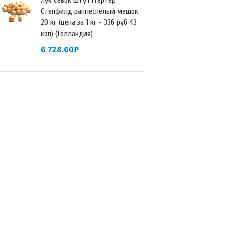
Лук севок Штуттгартер
Стенфилд раннеспелый мешок
20 кг (цена за 1 кг - 336 руб 43
коп) (Голландия)
6 728.60
₽