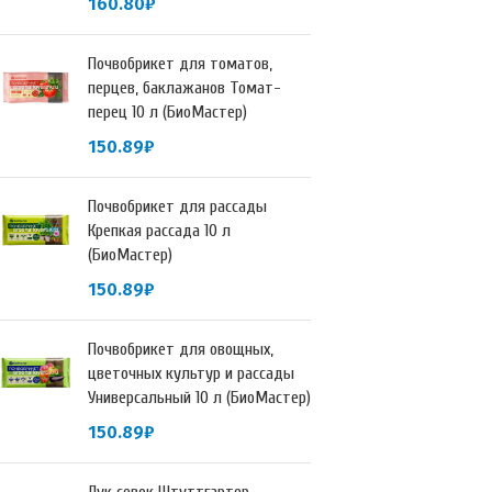
160.80
₽
Почвобрикет для томатов,
перцев, баклажанов Томат-
перец 10 л (БиоМастер)
150.89
₽
Почвобрикет для рассады
Крепкая рассада 10 л
(БиоМастер)
150.89
₽
Почвобрикет для овощных,
цветочных культур и рассады
Универсальный 10 л (БиоМастер)
150.89
₽