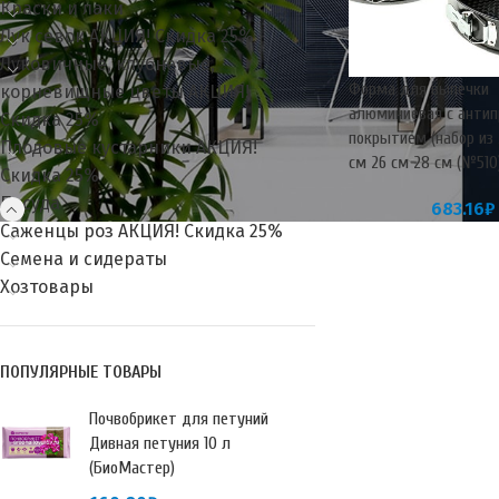
Краски и лаки
Лук севок АКЦИЯ! Скидка 25%
Луковичные, клубневые,
Форма для выпечки
корневищные цветы АКЦИЯ!
алюминиевая с анти
Скидка 25%
покрытием (набор из 
Плодовые кустарники АКЦИЯ!
см 26 см 28 см (№510)
Скидка 25%
Посуда
683.16
₽
Саженцы роз АКЦИЯ! Скидка 25%
Семена и сидераты
Хозтовары
ПОПУЛЯРНЫЕ ТОВАРЫ
Почвобрикет для петуний
Дивная петуния 10 л
(БиоМастер)