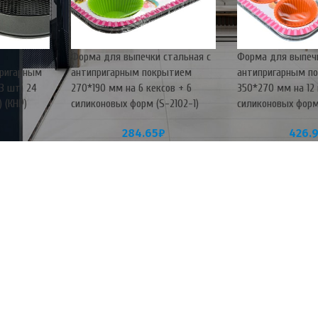
Форма для выпечки стальная с
Форма для выпечк
пригарным
антипригарным покрытием
антипригарным п
3 шт) 24
270*190 мм на 6 кексов + 6
350*270 мм на 12 
 (КНР)
силиконовых форм (S-2102-1)
силиконовых форм 
284.65
₽
426.