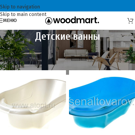
Skip to navigation
Skip to main content
МЕНЮ
Детские ванны
Главная
Хозтовары
Детские ванны
Showing all 3 results
Show sidebar