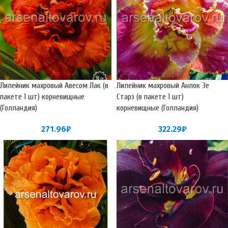
Лилейник махровый Авесом Лак (в
Лилейник махровый Анлок Зе
пакете 1 шт) корневищные
Старз (в пакете 1 шт)
(Голландия)
корневищные (Голландия)
271.96
₽
322.29
₽