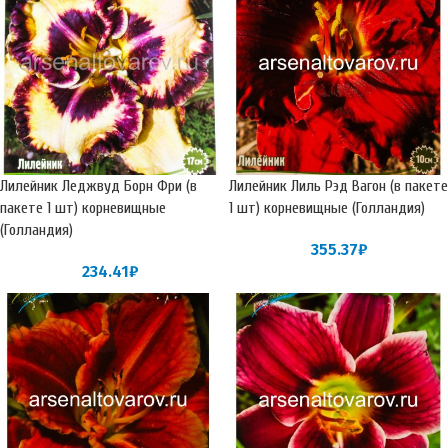
Лилейник Леджвуд Борн Фри (в
Лилейник Лиль Рэд Вагон (в пакете
пакете 1 шт) корневищные
1 шт) корневищные (Голландия)
(Голландия)
355.37
₽
234.41
₽