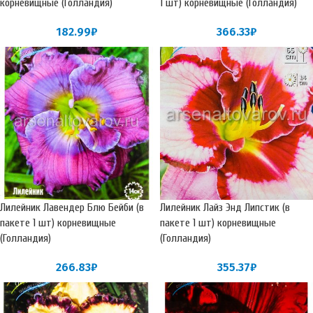
корневищные (Голландия)
1 шт) корневищные (Голландия)
182.99
₽
366.33
₽
Лилейник Лавендер Блю Бейби (в
Лилейник Лайз Энд Липстик (в
пакете 1 шт) корневищные
пакете 1 шт) корневищные
(Голландия)
(Голландия)
266.83
₽
355.37
₽