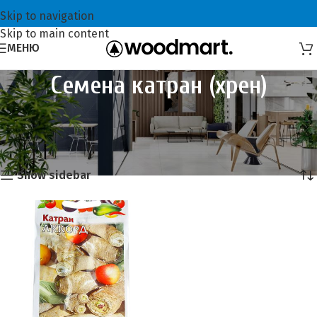
Skip to navigation
Skip to main content
МЕНЮ
Семена катран (хрен)
Главная
Семена и сидераты
Семена пряных трав и ягод
Семена катран (хрен)
Это единственный товар
Show sidebar