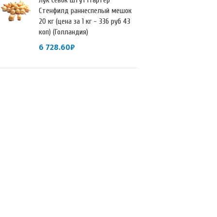
Лук севок Штуттгартер
Стенфилд раннеспелый мешок
20 кг (цена за 1 кг - 336 руб 43
коп) (Голландия)
6 728.60
₽