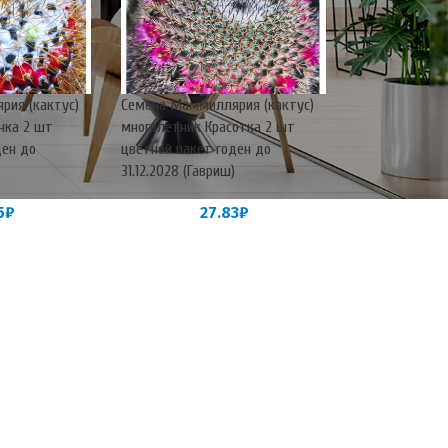
рия (кактус)
Семена Маммиллярия (кактус)
нка 2 шт
многолетник Красотка 2 шт
ден до
цветной пакет годен до
)
31.12.2028 (Гавриш)
5
₽
27.83
₽