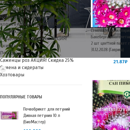
Краски и лаки
Лук севок АКЦИЯ! Скидка 25%
Луковичные, клубневые,
корневищные цветы АКЦИЯ!
Семена Маммиллярия
Скидка 25%
Бакеберга многолетн
Плодовые кустарники АКЦИЯ!
2 шт цветной пакет 
Скидка 25%
31.12.2028 (Гавриш)
Посуда
Саженцы роз АКЦИЯ! Скидка 25%
21.87
₽
Семена и сидераты
Хозтовары
ПОПУЛЯРНЫЕ ТОВАРЫ
Почвобрикет для петуний
Дивная петуния 10 л
(БиоМастер)