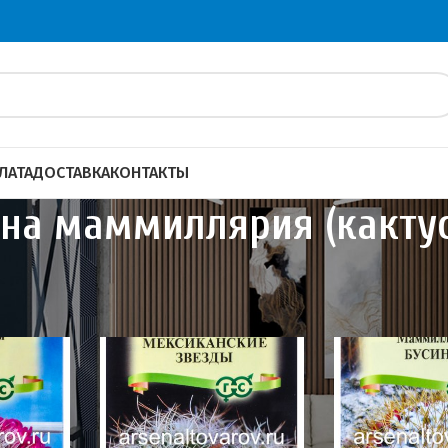
ЛАТА
ДОСТАВКА
КОНТАКТЫ
на маммиллярия (кактус
и сидераты
Семена цветов
Семена маммиллярия (кактус
40
60