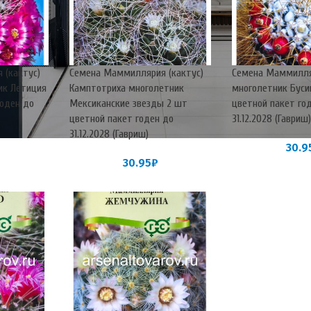
 (кактус)
Семена Маммиллярия (кактус)
Семена Маммилля
ик Летиция
Камптотриха многолетник
многолетник Буси
годен до
Мексиканские звезды 2 шт
цветной пакет го
цветной пакет годен до
31.12.2028 (Гавриш
31.12.2028 (Гавриш)
30.9
30.95
₽