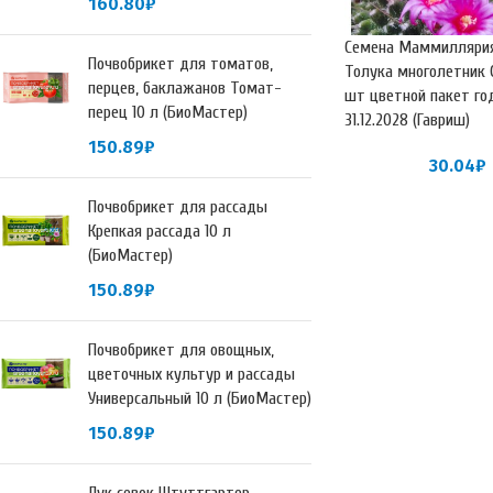
160.80
₽
Семена Маммиллярия
Почвобрикет для томатов,
Толука многолетник 
перцев, баклажанов Томат-
шт цветной пакет го
перец 10 л (БиоМастер)
31.12.2028 (Гавриш)
150.89
₽
30.04
₽
Почвобрикет для рассады
Крепкая рассада 10 л
(БиоМастер)
150.89
₽
Почвобрикет для овощных,
цветочных культур и рассады
Универсальный 10 л (БиоМастер)
150.89
₽