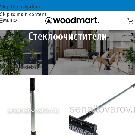
Skip to navigation
Skip to main content
МЕНЮ
Стеклоочистители
Главная
Хозтовары
Всё для уборки
Стеклоочистители
Showing all 6 results
Show sidebar