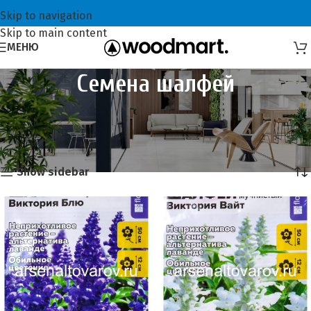
Skip to navigation
Skip to main content
МЕНЮ
Семена шалфей
Главная
Семена и сидераты
Семена цветов
Семена шалфей
Showing all 2 results
Show sidebar