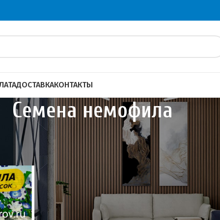
ЛАТА
ДОСТАВКА
КОНТАКТЫ
Семена немофила
и сидераты
Семена цветов
Семена немофила
40
60