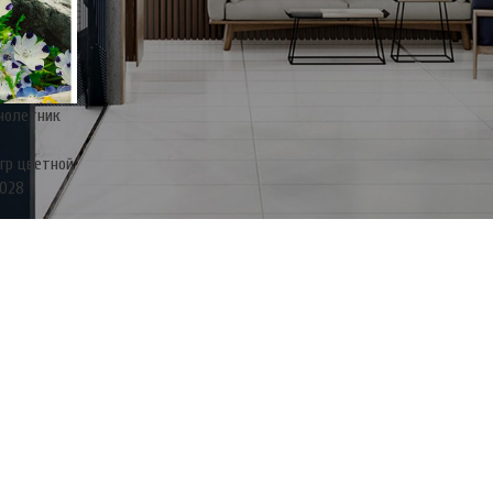
нолетник
 гр цветной
2028