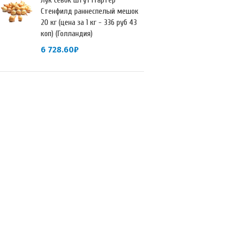
Лук севок Штуттгартер
Стенфилд раннеспелый мешок
20 кг (цена за 1 кг - 336 руб 43
коп) (Голландия)
6 728.60
₽