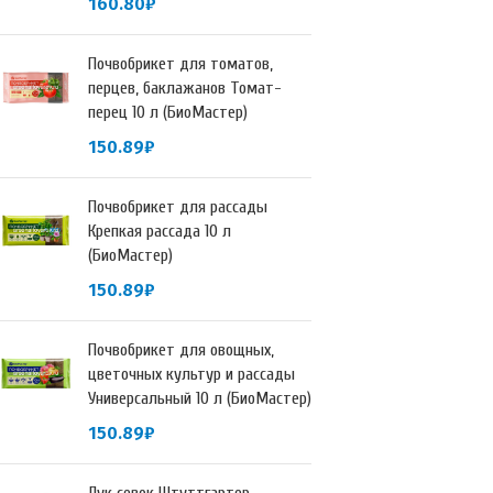
160.80
₽
Почвобрикет для томатов,
перцев, баклажанов Томат-
перец 10 л (БиоМастер)
150.89
₽
Почвобрикет для рассады
Крепкая рассада 10 л
(БиоМастер)
150.89
₽
Почвобрикет для овощных,
цветочных культур и рассады
Универсальный 10 л (БиоМастер)
150.89
₽