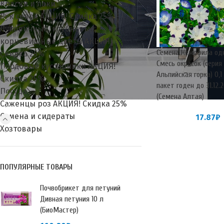
Краски и лаки
Лук севок АКЦИЯ! Скидка 25%
Луковичные, клубневые,
корневищные цветы АКЦИЯ!
Семена Немофила од
Скидка 25%
Смесь окрасок (серия
Плодовые кустарники АКЦИЯ!
Альпийская горка) 0,1
Скидка 25%
пакет годен до 31.12.
Посуда
(Семена Алтая)
Саженцы роз АКЦИЯ! Скидка 25%
Семена и сидераты
17.87
₽
Хозтовары
ПОПУЛЯРНЫЕ ТОВАРЫ
Почвобрикет для петуний
Дивная петуния 10 л
(БиоМастер)