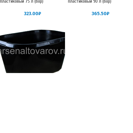
пластиковый 75 л (Вор)
пластиковый 90 л (Вор)
323.00
₽
365.50
₽
Таз строительный прямоугольный
пластиковый 120 л черный
(Фишкарс)
760.42
₽
ООО "НАДЕЖДА"
2015 - 2026 | Все права защищены