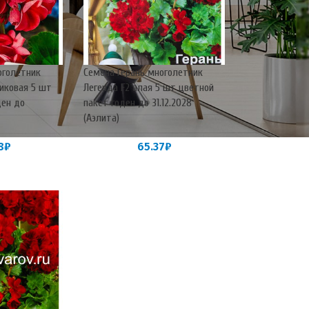
оголетник
Семена Герань многолетник
сиковая 5 шт
Легенда F2 алая 5 шт цветной
ден до
пакет годен до 31.12.2028
)
(Аэлита)
8
₽
65.37
₽