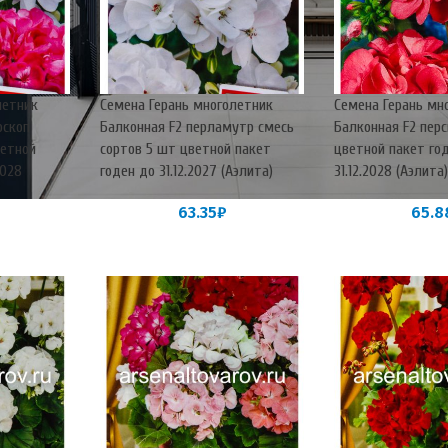
летник
Семена Герань многолетник
Семена Герань мн
оскоп
Балконная F2 перламутр смесь
Балконная F2 пер
ветной
сортов 5 шт цветной пакет
цветной пакет го
2028
годен до 31.12.2027 (Аэлита)
31.12.2028 (Аэлита
63.35
₽
65.8