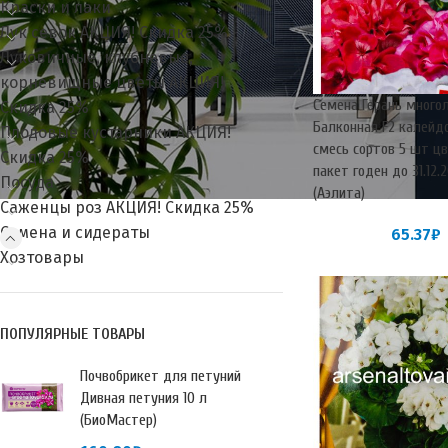
Краски и лаки
Лук севок АКЦИЯ! Скидка 25%
Луковичные, клубневые,
корневищные цветы АКЦИЯ!
Семена Герань много
Скидка 25%
Балконная F2 калейд
Плодовые кустарники АКЦИЯ!
смесь сортов 5 шт ц
Скидка 25%
пакет годен до 31.12.
Посуда
(Аэлита)
Саженцы роз АКЦИЯ! Скидка 25%
Семена и сидераты
65.37
₽
Хозтовары
ПОПУЛЯРНЫЕ ТОВАРЫ
Почвобрикет для петуний
Дивная петуния 10 л
(БиоМастер)