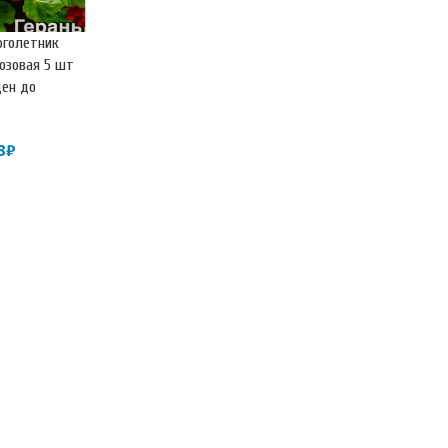
оголетник
розовая 5 шт
ден до
)
8
₽