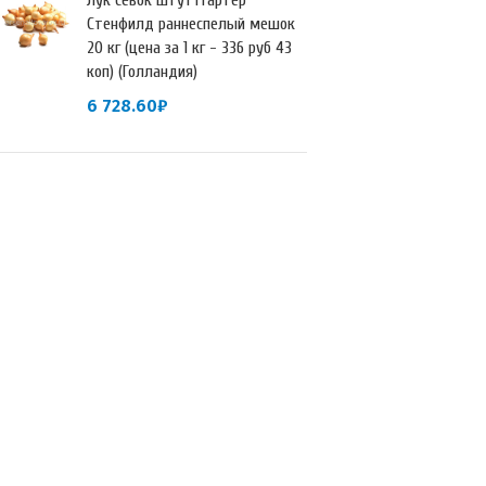
Лук севок Штуттгартер
Стенфилд раннеспелый мешок
20 кг (цена за 1 кг - 336 руб 43
коп) (Голландия)
6 728.60
₽