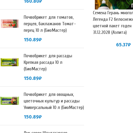
160.80
₽
Семена Герань много
Почвобрикет для томатов,
Легенда F2 белоснеж
перцев, баклажанов Томат-
цветной пакет годен
перец 10 л (БиоМастер)
31.12.2028 (Аэлита)
150.89
₽
65.37
₽
Почвобрикет для рассады
Крепкая рассада 10 л
(БиоМастер)
150.89
₽
Почвобрикет для овощных,
цветочных культур и рассады
Универсальный 10 л (БиоМастер)
150.89
₽