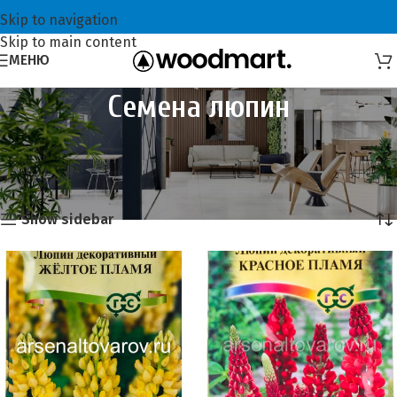
Skip to navigation
Skip to main content
МЕНЮ
Семена люпин
Главная
Семена и сидераты
Семена цветов
Семена люпин
Showing all 7 results
Show sidebar