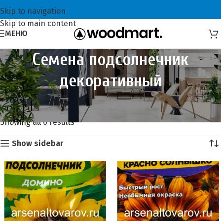
Skip to navigation
Skip to main content
МЕНЮ
Семена подсолнечник
декоративный
Главная
Семена и сидераты
Семена цветов
Семена подсолнечник декоративный
Showing all 6 results
Show sidebar