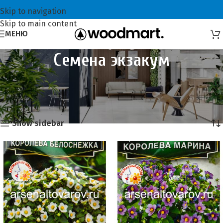
Skip to navigation
Skip to main content
МЕНЮ
Семена экзакум
Главная
Семена и сидераты
Семена цветов
Семена экзакум
Showing all 8 results
Show sidebar