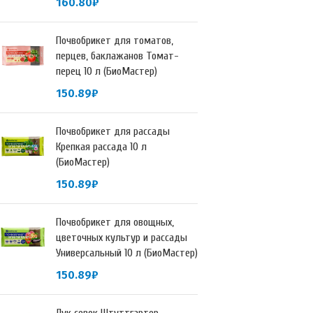
160.80
₽
Почвобрикет для томатов,
перцев, баклажанов Томат-
перец 10 л (БиоМастер)
150.89
₽
Почвобрикет для рассады
Крепкая рассада 10 л
(БиоМастер)
150.89
₽
Почвобрикет для овощных,
цветочных культур и рассады
Универсальный 10 л (БиоМастер)
150.89
₽