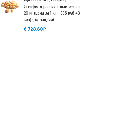
Лук севок Штуттгартер
Стенфилд раннеспелый мешок
20 кг (цена за 1 кг - 336 руб 43
коп) (Голландия)
6 728.60
₽