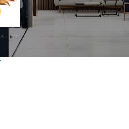
20 кг (цена
₽