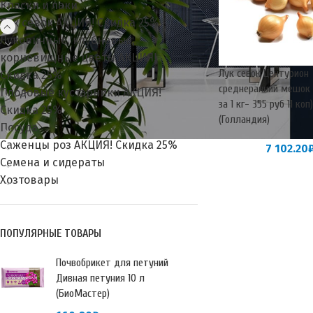
Краски и лаки
Лук севок АКЦИЯ! Скидка 25%
Луковичные, клубневые,
корневищные цветы АКЦИЯ!
Лук севок Центурион
Скидка 25%
среднеранний мешок 
Плодовые кустарники АКЦИЯ!
за 1 кг- 355 руб 11 коп)
Скидка 25%
(Голландия)
Посуда
Саженцы роз АКЦИЯ! Скидка 25%
7 102.20
Семена и сидераты
Хозтовары
ПОПУЛЯРНЫЕ ТОВАРЫ
Почвобрикет для петуний
Дивная петуния 10 л
(БиоМастер)