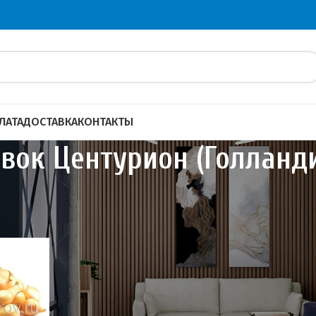
ЛАТА
ДОСТАВКА
КОНТАКТЫ
евок Центурион (Голланд
ок АКЦИЯ! Скидка 25%
Лук севок Центурион (Голландия)
40
60