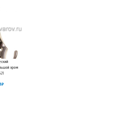
еский
льшой хром
521
1
₽