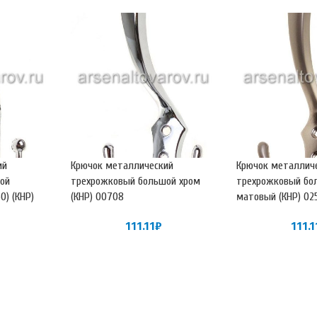
ий
Крючок металлический
Крючок металлич
ой
трехрожковый большой хром
трехрожковый бо
0) (КНР)
(КНР) 00708
матовый (КНР) 02
111.11
₽
111.1