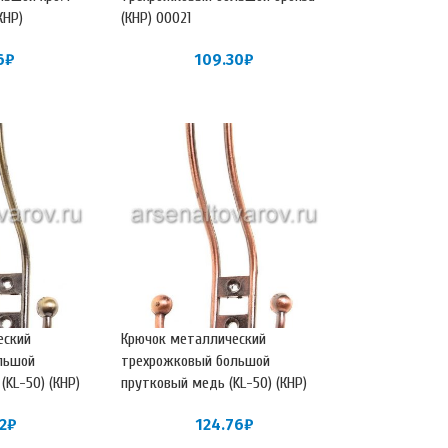
КНР)
(КНР) 00021
6
₽
109.30
₽
еский
Крючок металлический
льшой
трехрожковый большой
(KL-50) (КНР)
прутковый медь (KL-50) (КНР)
2
₽
124.76
₽