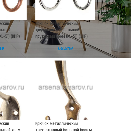
еский
Крючок металлический
льшой
двухрожковый большой
L-51) (КНР)
прутковый хром (KL-51) (КНР)
1
₽
68.81
₽
еский
Крючок металлический
льшой хром
трехрожковый большой бронза