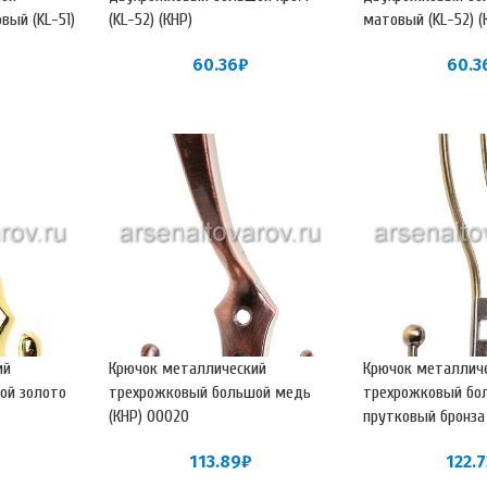
вый (KL-51)
(KL-52) (КНР)
матовый (KL-52) (
60.36
₽
60.3
ий
Крючок металлический
Крючок металлич
ой золото
трехрожковый большой медь
трехрожковый бо
(КНР) 00020
прутковый бронза 
113.89
₽
122.7