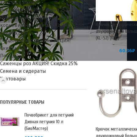
Краски и лаки
Лук севок АКЦИЯ! Скидка 25%
Луковичные, клубневые,
Крючок металлическ
корневищные цветы АКЦИЯ!
двухрожковый больш
Скидка 25%
(KL-52) (КНР)
Плодовые кустарники АКЦИЯ!
Скидка 25%
60.36
₽
Посуда
Саженцы роз АКЦИЯ! Скидка 25%
Семена и сидераты
Хозтовары
ПОПУЛЯРНЫЕ ТОВАРЫ
Почвобрикет для петуний
Дивная петуния 10 л
(БиоМастер)
Крючок металлическ
двухрожковый больш