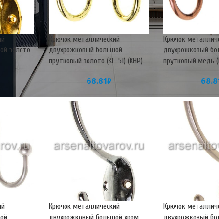
ий
Крючок металлический
Крючок металлич
ой золото
двухрожковый большой
двухрожковый бо
прутковый золото (KL-51) (КНР)
прутковый медь (K
68.81
₽
68.8
ий
Крючок металлический
Крючок металлич
ой
двухрожковый большой хром
двухрожковый бо