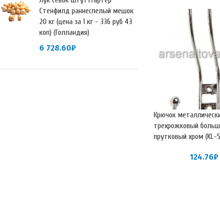
Лук севок Штуттгартер
Стенфилд раннеспелый мешок
20 кг (цена за 1 кг - 336 руб 43
коп) (Голландия)
6 728.60
₽
Крючок металлическ
трехрожковый больш
прутковый хром (KL-5
124.76
₽