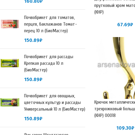
160.80
₽
прутковый хром мато
(КНР)
Почвобрикет для томатов,
перцев, баклажанов Томат-
67.69
₽
перец 10 л (БиоМастер)
150.89
₽
Почвобрикет для рассады
Крепкая рассада 10 л
(БиоМастер)
150.89
₽
Почвобрикет для овощных,
Крючок металлическ
цветочных культур и рассады
трехрожковый больш
Универсальный 10 л (БиоМастер)
(КНР) 00018
150.89
₽
109.30
₽