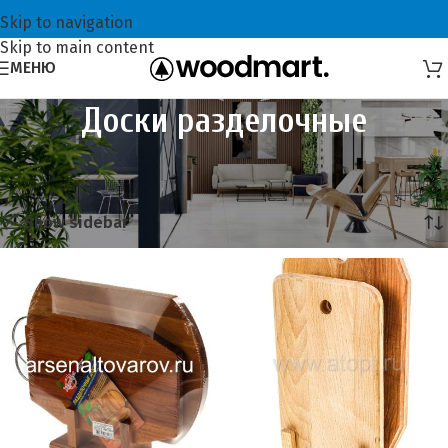
Skip to navigation
Skip to main content
МЕНЮ
Доски разделочные
Главная
Посуда
Доски разделочные
Отображение 1–20 из 26
Show sidebar