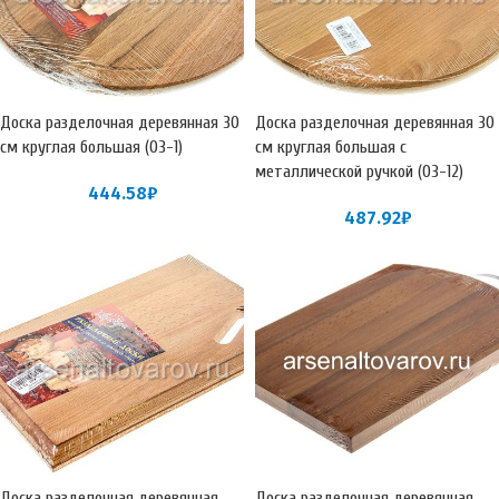
Доска разделочная деревянная 30
Доска разделочная деревянная 30
см круглая большая (03-1)
см круглая большая с
металлической ручкой (03-12)
444.58
₽
487.92
₽
Доска разделочная деревянная
Доска разделочная деревянная