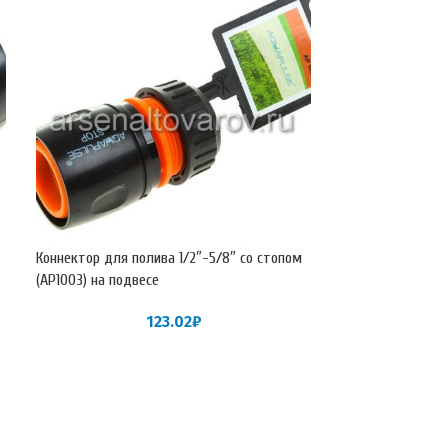
Коннектор для полива 1/2″-5/8″ со стопом
Коннектор для по
(АР1003) на подвесе
блистере
123.02
₽