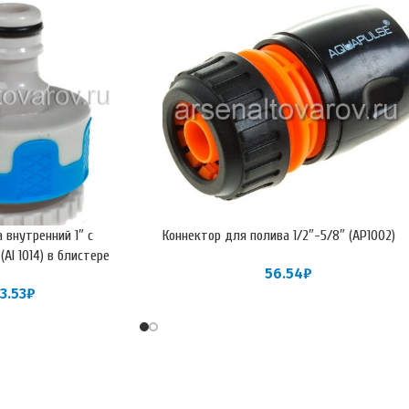
 внутренний 1″ с
Коннектор для полива 1/2″-5/8″ (АР1002)
AI 1014) в блистере
56.54
₽
3.53
₽