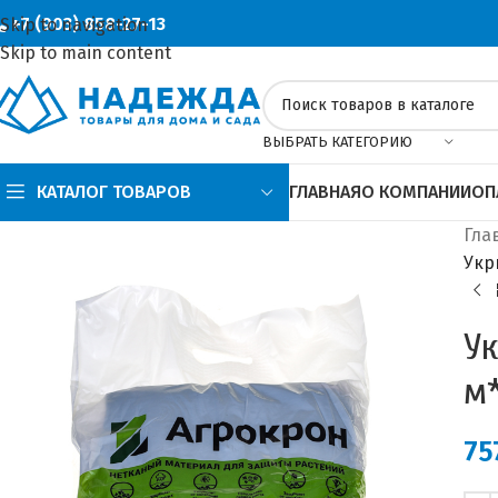
+7 (903) 858-27-13
Skip to navigation
Skip to main content
ВЫБРАТЬ КАТЕГОРИЮ
КАТАЛОГ ТОВАРОВ
ГЛАВНАЯ
О КОМПАНИИ
ОП
Гла
Укр
Ук
м*
75