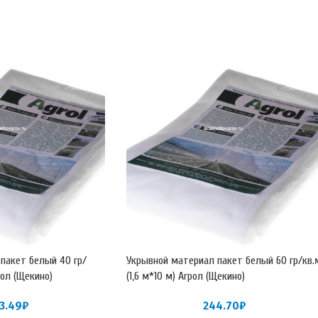
пакет белый 40 гр/
Укрывной материал пакет белый 60 гр/кв.
рол (Щекино)
(1,6 м*10 м) Агрол (Щекино)
3.49
₽
244.70
₽