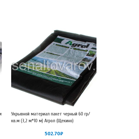
м
Укрывной материал пакет черный 60 гр/
Укрывной матер
кв.м (3,2 м*10 м) Агрол (Щекино)
рулон белый 30 г
рулона 28,8 кг А
502.70
₽