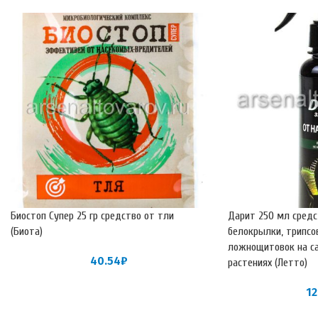
Биостоп Супер 25 гр средство от тли
Дарит 250 мл средс
(Биота)
белокрылки, трипсо
ложнощитовок на с
40.54
₽
растениях (Летто)
12