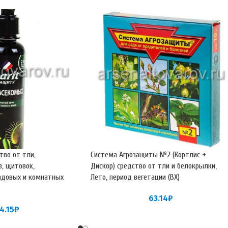
тво от тли,
Система Агрозащиты №2 (Кортлис +
в, щитовок,
Дискор) средство от тли и белокрылки,
адовых и комнатных
Лето, период вегетации (ВХ)
63.14
₽
4.15
₽