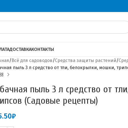
ЛАТА
ДОСТАВКА
КОНТАКТЫ
вная
Всё для садоводов
Средства защиты растений
Сре
ачная пыль 3 л средство от тли, белокрылки, мошки, три
бачная пыль 3 л средство от тл
ипсов (Садовые рецепты)
5.50
₽