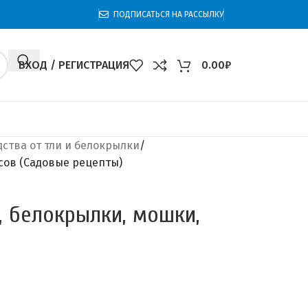
ПОДПИСАТЬСЯ НА РАССЫЛКУ
ВХОД / РЕГИСТРАЦИЯ
0.00
₽
дства от тли и белокрылки
псов (Садовые рецепты)
и, белокрылки, мошки,