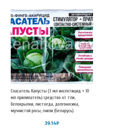
Спасатель Капусты (3 мл инсектицид + 10
Спасатель Роз (3
мл прилипатель) средство от тли,
прилипатель) ср
белокрылки, листоеда, долгоносика,
листовертки, рж
мучнистой росы, гнили (Беларусь)
(Беларусь)
39.14
₽