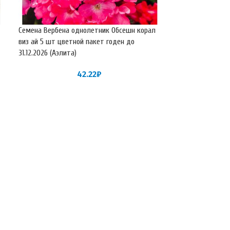
Семена Вербена однолетник Обсешн корал
Семена Вербена 
виз ай 5 шт цветной пакет годен до
Твистер ред F1 (
31.12.2026 (Аэлита)
шт цветной пакет
(Гавриш)
42.22
₽