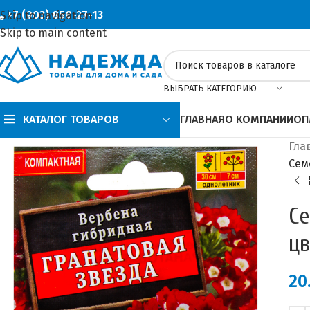
+7 (903) 858-27-13
Skip to navigation
Skip to main content
ВЫБРАТЬ КАТЕГОРИЮ
КАТАЛОГ ТОВАРОВ
ГЛАВНАЯ
О КОМПАНИИ
ОП
Гла
Сем
Се
цв
20