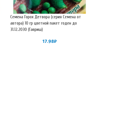
Семена Горох Детвора (серия Семена от
Семена Горох Дет
автора) 10 гр цветной пакет годен до
25 гр цветной па
31.12.2030 (Гавриш)
(Гавриш)
17.98
₽