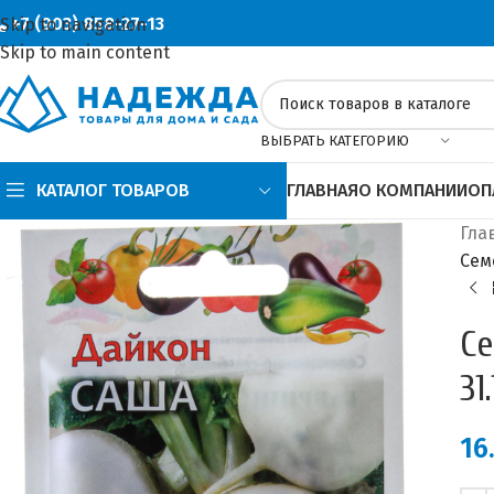
+7 (903) 858-27-13
Skip to navigation
Skip to main content
ВЫБРАТЬ КАТЕГОРИЮ
КАТАЛОГ ТОВАРОВ
ГЛАВНАЯ
О КОМПАНИИ
ОП
Гла
Сем
Се
31
16