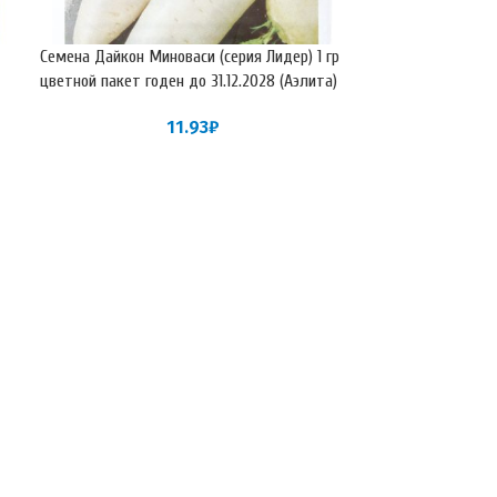
Семена Дайкон Миноваси (серия Лидер) 1 гр
Семена Дайкон М
цветной пакет годен до 31.12.2028 (Аэлита)
пакет годен до 3
11.93
₽