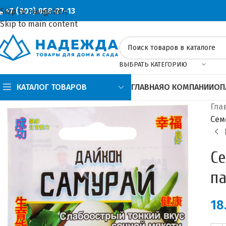
+7 (903) 858-27-13
Skip to navigation
Skip to main content
ВЫБРАТЬ КАТЕГОРИЮ
КАТАЛОГ ТОВАРОВ
ГЛАВНАЯ
О КОМПАНИИ
ОП
Гла
Сем
Се
па
18