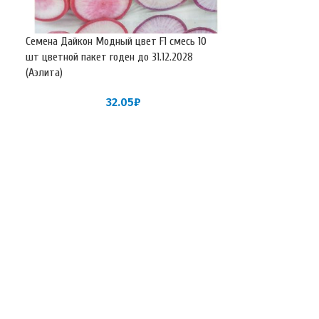
Семена Дайкон Модный цвет F1 смесь 10
Семена Дайкон М
шт цветной пакет годен до 31.12.2028
Лидер) 1 гр цвет
(Аэлита)
31.12.2028 (Аэлит
32.05
₽