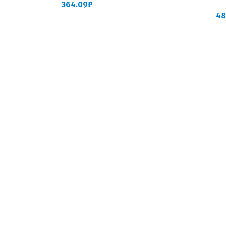
364.09
₽
48