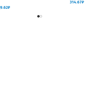
314.67
₽
9.62
₽