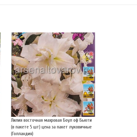
Лилия восточная махровая Боул оф Бьюти
Лилия восточная 
(в пакете 5 шт) цена за пакет луковичные
пакете 5 шт) це
(Голландия)
(Голландия)