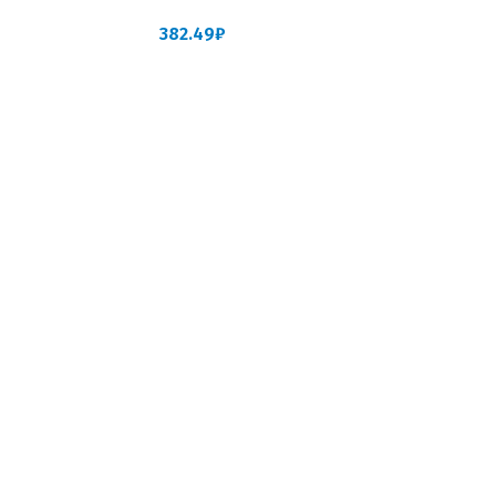
382.49
₽