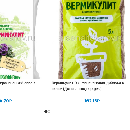
еральная добавка к
Вермикулит 5 л минеральная добавка к
почве (Долина плодородия)
4.70
₽
162.15
₽