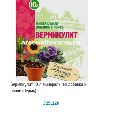
Вермикулит 10 л минеральная добавка к
Дренаж керамзит
почве (Пермь)
мм (Тут Био)
325.22
₽