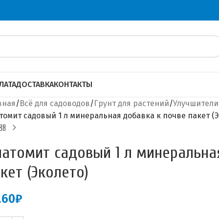
ЛАТА
ДОСТАВКА
КОНТАКТЫ
вная
Всё для садоводов
Грунт для растений
Улучшители
томит садовый 1 л минеральная добавка к почве пакет (Э
атомит садовый 1 л минеральна
кет (Эколето)
.60
₽